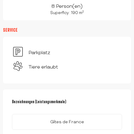
8 Person(en)
2
Superficy : 190 m
SERVICE
Parkplatz
Tiere erlaubt
LEISTUNGENSMÖGLICHKEITEN
Bezeichnungen (Leistungsmerkmale)
Bezeichnungen (Leistungsmerkmale)
Gîtes de France