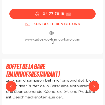
04 77 79 18
▒▒
KONTAKTIEREN SIE UNS
www.gites-de-france-loire.com
Ab
29
€
BUFFET DE LA GARE
(BAHNHOFSRESTAURANT)
In einem ehemaligen Bahnhof eingerichtet, bietet
Ihnen das "Buffet de la Gare" eine einfallsreiche
und überraschende Küche, die örtliche Produkte
mit Geschmacksnoten aus der...