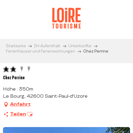
Aller
au
contenu
principal
Startseite
Ihr Aufenthalt
Unterkünfte
Ferienhäuser und Ferienwohnungen
Chez Perrine
Chez Perrine
Höhe : 350m
Le Bourg, 42600 Saint-Paul-d'Uzore
Anfahrt
Ajouter aux favoris
Teilen