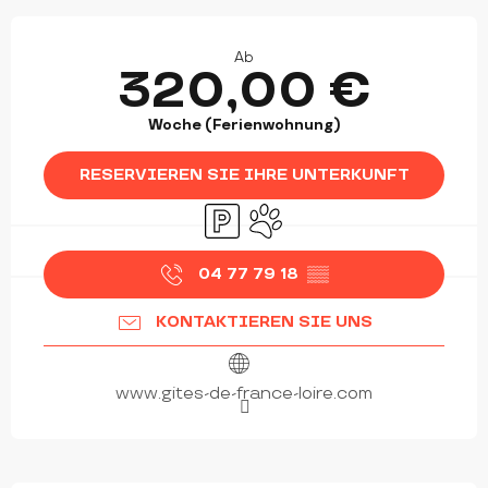
ÖFFNUNGSZEITEN & KONTAKTDATEN
Ab
320,00 €
Woche (Ferienwohnung)
RESERVIEREN SIE IHRE UNTERKUNFT
Parkplatz
Tiere erlaubt
04 77 79 18
▒▒
KONTAKTIEREN SIE UNS
www.gites-de-france-loire.com