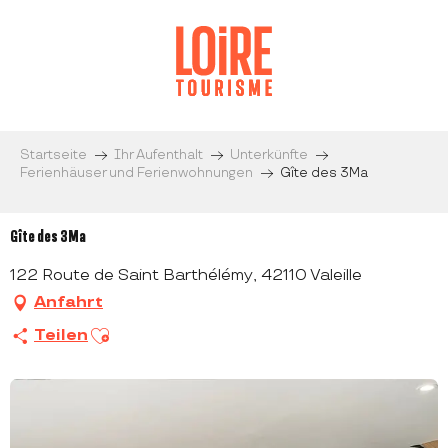
Aller
au
contenu
principal
Startseite
Ihr Aufenthalt
Unterkünfte
Ferienhäuser und Ferienwohnungen
Gîte des 3Ma
Gîte des 3Ma
122 Route de Saint Barthélémy, 42110 Valeille
Anfahrt
Ajouter aux favoris
Teilen