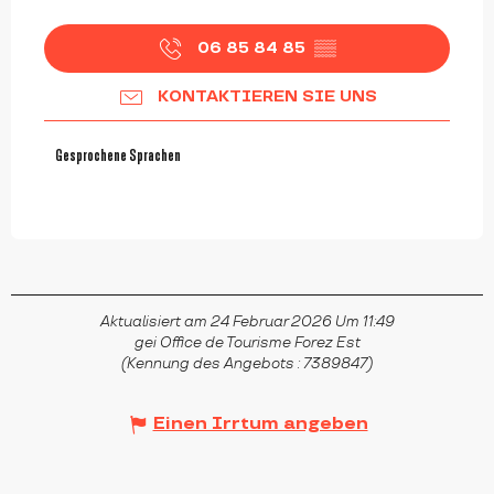
06 85 84 85
▒▒
KONTAKTIEREN SIE UNS
Gesprochene Sprachen
Gesprochene Sprachen
Aktualisiert am 24 Februar 2026 Um 11:49
gei Office de Tourisme Forez Est
(Kennung des Angebots :
7389847
)
Einen Irrtum angeben