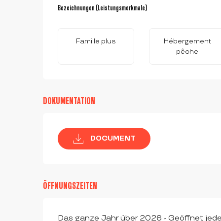
LEISTUNGENSMÖGLI
Bezeichnungen (Leistungsmerkmale)
Bezeichnungen (Leistungsmerkmale)
Famille plus
Hébergement
pêche
DOKUMENTATION
DOCUMENT
ÖFFNUNGSZEITEN
Das ganze Jahr über 2026 - Geöffnet jed