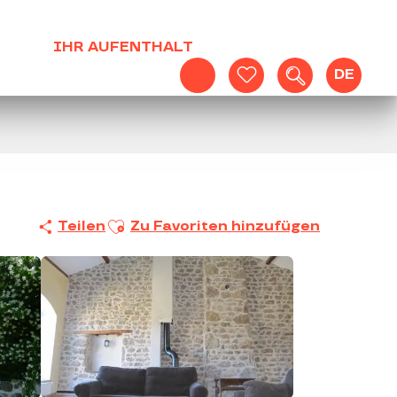
IHR AUFENTHALT
DE
Suche
Voir les favoris
Ajouter aux favoris
Teilen
Zu Favoriten hinzufügen