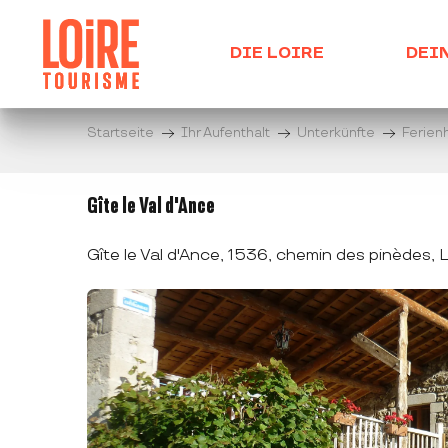
Aller
au
DIE LOIRE
DEI
contenu
principal
Startseite
Ihr Aufenthalt
Unterkünfte
Ferien
Gîte le Val d'Ance
Gîte le Val d'Ance, 1536, chemin des pinèdes,