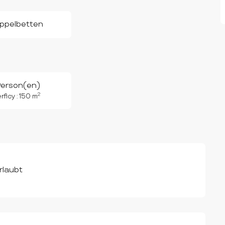
ppelbetten
Person(en)
2
ficy : 150 m
rlaubt