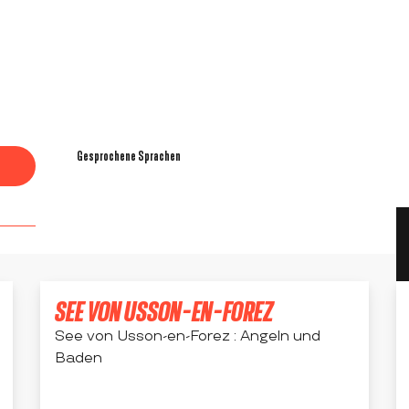
Gesprochene Sprachen
Gesprochene Sprachen
SEE VON USSON-EN-FOREZ
See von Usson-en-Forez : Angeln und
Baden
USSON-EN-FOREZ