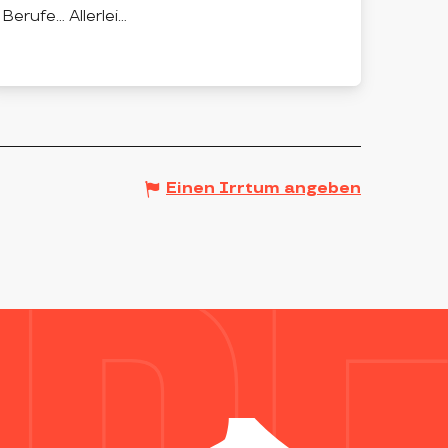
Berufe... Allerlei...
USSON-EN-FOREZ
Einen Irrtum angeben