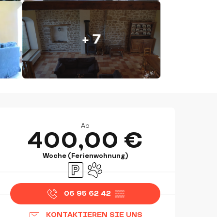
+ 7
ÖFFNUNGSZEITEN & KON
Ab
400,00 €
Woche (Ferienwohnung)
Parkplatz
Tiere erlaubt
06 95 62 42
▒▒
KONTAKTIEREN SIE UNS