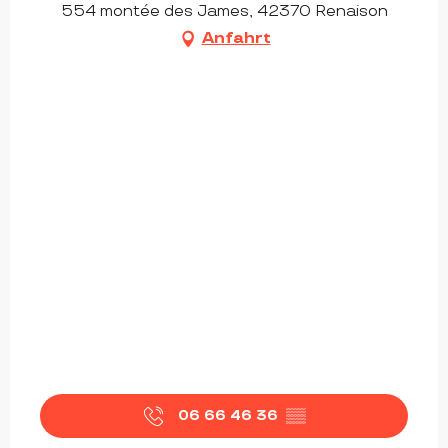
554 montée des James, 42370 Renaison
Anfahrt
06 66 46 36
▒▒