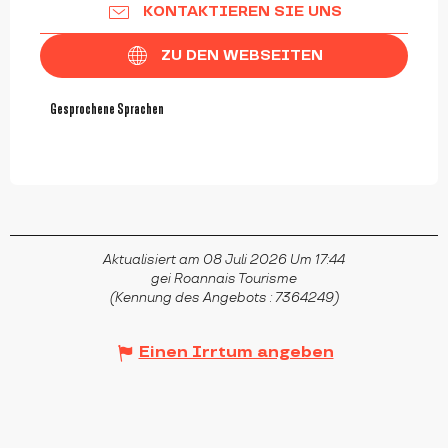
KONTAKTIEREN SIE UNS
ZU DEN WEBSEITEN
Gesprochene Sprachen
Gesprochene Sprachen
Aktualisiert am 08 Juli 2026 Um 17:44
gei Roannais Tourisme
(Kennung des Angebots :
7364249
)
Einen Irrtum angeben