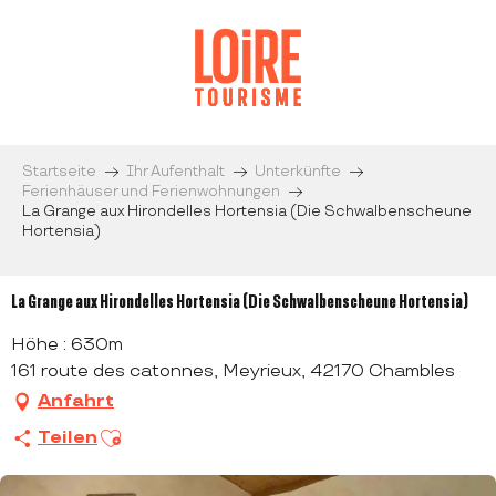
Aller
au
contenu
principal
Startseite
Ihr Aufenthalt
Unterkünfte
Ferienhäuser und Ferienwohnungen
La Grange aux Hirondelles Hortensia (Die Schwalbenscheune
Hortensia)
La Grange aux Hirondelles Hortensia (Die Schwalbenscheune Hortensia)
Höhe : 630m
161 route des catonnes, Meyrieux, 42170 Chambles
Anfahrt
Ajouter aux favoris
Teilen