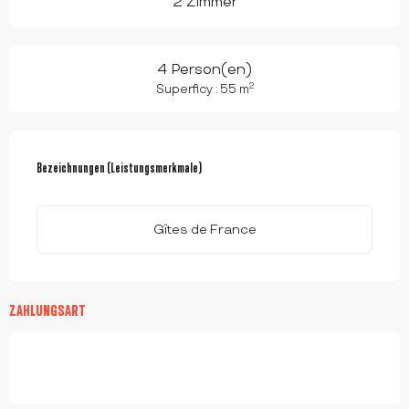
2 Zimmer
4 Person(en)
2
Superficy : 55 m
LEISTUNGENSMÖGLICHKEITEN
Bezeichnungen (Leistungsmerkmale)
Bezeichnungen (Leistungsmerkmale)
Gîtes de France
ZAHLUNGSART