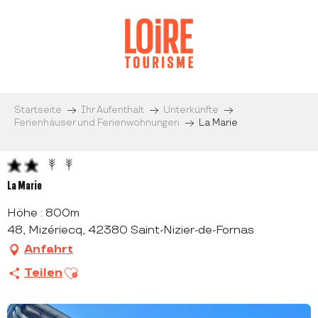
Aller
au
contenu
principal
Startseite
Ihr Aufenthalt
Unterkünfte
Ferienhäuser und Ferienwohnungen
La Marie
La Marie
Höhe : 800m
48, Mizériecq, 42380 Saint-Nizier-de-Fornas
Anfahrt
Ajouter aux favoris
Teilen