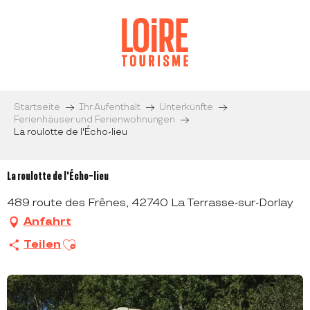
Aller
au
contenu
principal
Startseite
Ihr Aufenthalt
Unterkünfte
Ferienhäuser und Ferienwohnungen
La roulotte de l'Écho-lieu
La roulotte de l'Écho-lieu
489 route des Frênes, 42740 La Terrasse-sur-Dorlay
Anfahrt
Ajouter aux favoris
Teilen