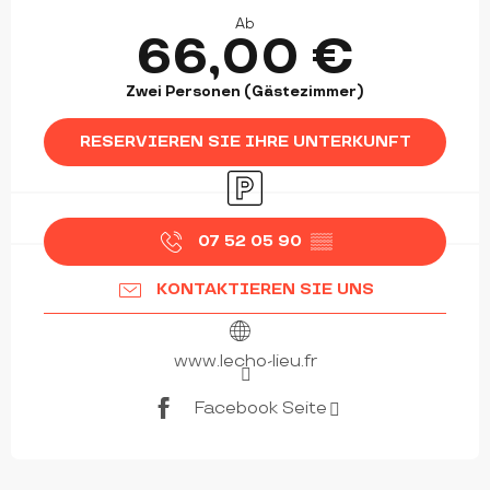
ÖFFNUNGSZEITEN & KONTAKTDATEN
Ab
66,00 €
Zwei Personen (Gästezimmer)
RESERVIEREN SIE IHRE UNTERKUNFT
Parkplatz
07 52 05 90
▒▒
KONTAKTIEREN SIE UNS
www.lecho-lieu.fr
Facebook Seite