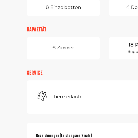
6 Einzelbetten
4 Do
KAPAZITÄT
18 
6 Zimmer
Super
SERVICE
Tiere erlaubt
LEISTUNGENSMÖGLI
Bezeichnungen (Leistungsmerkmale)
Bezeichnungen (Leistungsmerkmale)