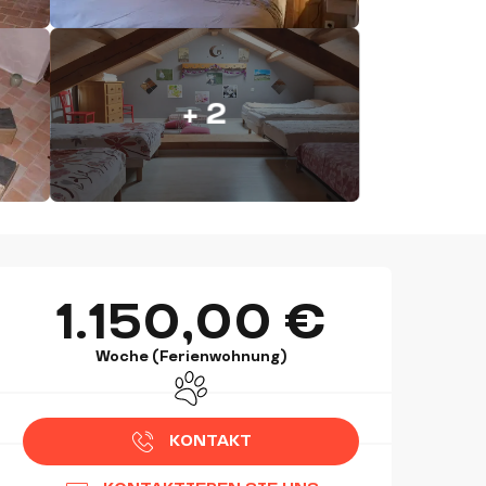
+ 2
ÖFFNUNGSZEITEN & KON
1.150,00 €
Woche (Ferienwohnung)
Tiere erlaubt
KONTAKT