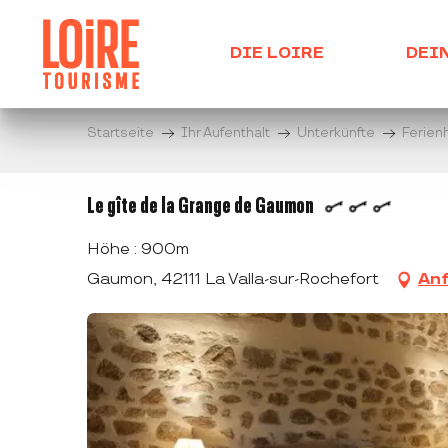
Aller
au
DIE LOIRE
DEI
contenu
principal
Startseite
Ihr Aufenthalt
Unterkünfte
Ferien
Le gîte de la Grange de Gaumon
Höhe : 900m
Gaumon, 42111 La Valla-sur-Rochefort
Anf