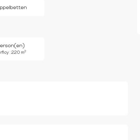
ppelbetten
Person(en)
2
ficy : 220 m
CHKEITEN