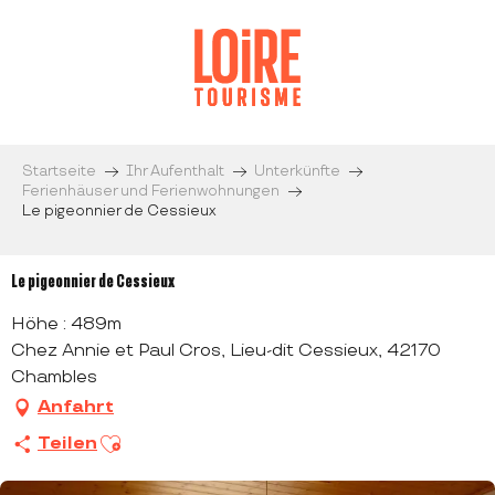
Aller
au
contenu
principal
Startseite
Ihr Aufenthalt
Unterkünfte
Ferienhäuser und Ferienwohnungen
Le pigeonnier de Cessieux
Le pigeonnier de Cessieux
Höhe : 489m
Chez Annie et Paul Cros, Lieu-dit Cessieux, 42170
Chambles
Anfahrt
Ajouter aux favoris
Teilen