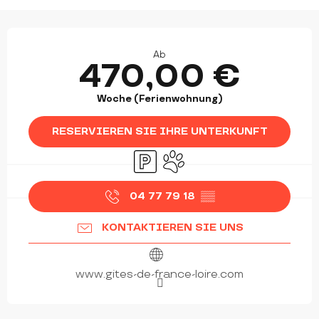
ÖFFNUNGSZEITEN & KONTAKTDATEN
Ab
470,00 €
Woche (Ferienwohnung)
RESERVIEREN SIE IHRE UNTERKUNFT
Parkplatz
Tiere erlaubt
04 77 79 18
▒▒
KONTAKTIEREN SIE UNS
www.gites-de-france-loire.com