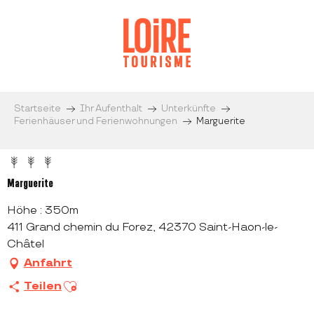
Aller
au
contenu
principal
Startseite
Ihr Aufenthalt
Unterkünfte
Ferienhäuser und Ferienwohnungen
Marguerite
Marguerite
Höhe : 350m
411 Grand chemin du Forez, 42370 Saint-Haon-le-
Châtel
Anfahrt
Ajouter aux favoris
Teilen