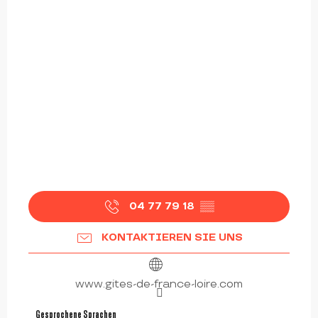
04 77 79 18
▒▒
KONTAKTIEREN SIE UNS
www.gites-de-france-loire.com
Gesprochene Sprachen
Gesprochene Sprachen