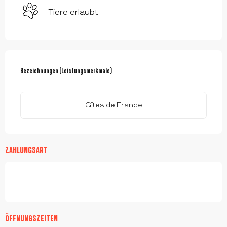
Tiere erlaubt
LEISTUNGENSMÖGLICHKEITEN
Bezeichnungen (Leistungsmerkmale)
Bezeichnungen (Leistungsmerkmale)
Gîtes de France
ZAHLUNGSART
ÖFFNUNGSZEITEN