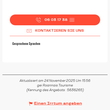
06 03 17 38
▒▒
KONTAKTIEREN SIE UNS
Gesprochene Sprachen
Gesprochene Sprachen
Aktualisiert am 24 November 2025 Um 15:56
gei Roannais Tourisme
(Kennung des Angebots :
5636265
)
Einen Irrtum angeben