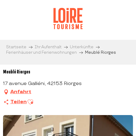
Aller
au
contenu
principal
Startseite
Ihr Aufenthalt
Unterkünfte
Ferienhäuser und Ferienwohnungen
Meublé Riorges
Meublé Riorges
17 avenue Galliéni, 42153 Riorges
Anfahrt
Ajouter aux favoris
Teilen