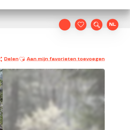
NL
Zoek op
Voir les favoris
Ajouter aux favoris
Delen
Aan mijn favorieten toevoegen