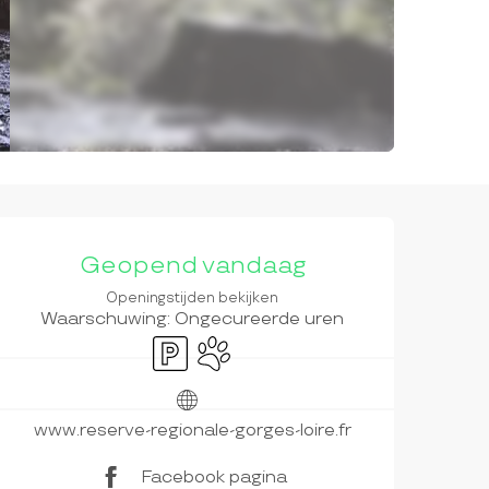
OPENINGSTIJDEN EN CON
Geopend vandaag
Openingstijden bekijken
Waarschuwing: Ongecureerde uren
Parkeerplaats
Dieren toegelaten
www.reserve-regionale-gorges-loire.fr
Facebook pagina