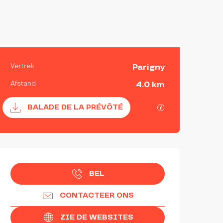
PRAKTISCHE INFORMATI
Vertrek
Parigny
Afstand
4.0 km
Documentatie
Met GPX / KML-
BALADE DE LA PRÉVÔTÉ
OPENINGSTIJDEN EN CON
BEL
CONTACTEER ONS
ZIE DE WEBSITES