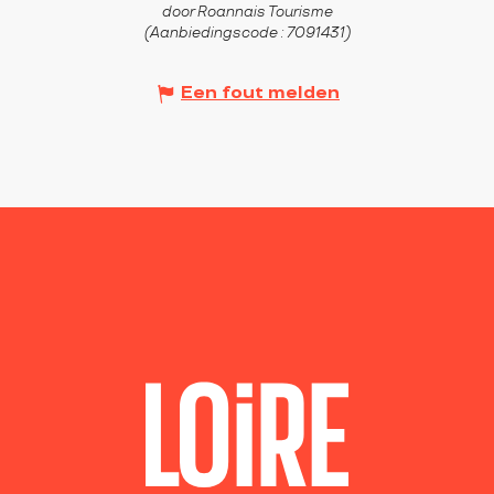
door Roannais Tourisme
(Aanbiedingscode :
7091431
)
Een fout melden