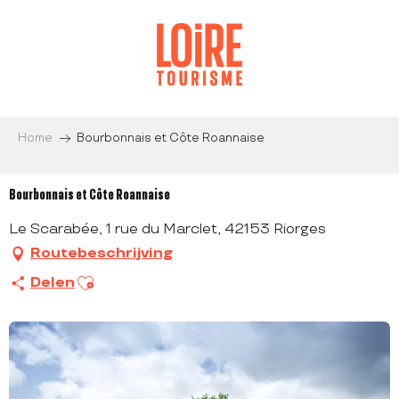
Aller
au
contenu
principal
Home
Bourbonnais et Côte Roannaise
Bourbonnais et Côte Roannaise
Le Scarabée, 1 rue du Marclet, 42153 Riorges
Routebeschrijving
Ajouter aux favoris
Delen