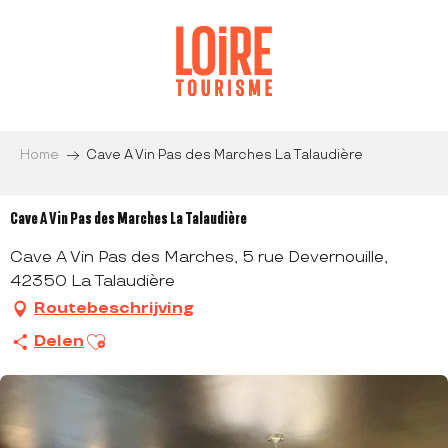
Aller
au
contenu
principal
Home
Cave A Vin Pas des Marches La Talaudière
Cave A Vin Pas des Marches La Talaudière
Cave A Vin Pas des Marches, 5 rue Devernouille,
42350 La Talaudière
Routebeschrijving
Ajouter aux favoris
Delen