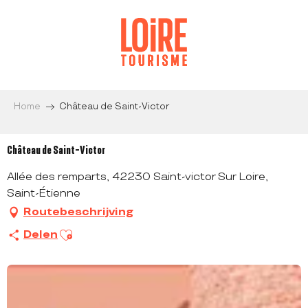
Aller
au
contenu
principal
Home
Château de Saint-Victor
Château de Saint-Victor
Allée des remparts, 42230 Saint-victor Sur Loire,
Saint-Étienne
Routebeschrijving
Ajouter aux favoris
Delen