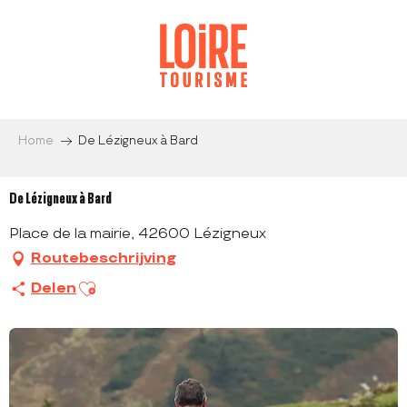
Aller
au
contenu
principal
Home
De Lézigneux à Bard
De Lézigneux à Bard
Place de la mairie, 42600 Lézigneux
Routebeschrijving
Ajouter aux favoris
Delen