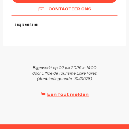
CONTACTEER ONS
Gesproken talen
Gesproken talen
Bijgewerkt op 02 juli 2026 in 14:00
door Office de Tourisme Loire Forez
(Aanbiedingscode :
7449578
)
Een fout melden