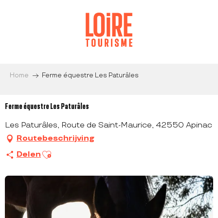
Aller
au
contenu
principal
Home
Ferme équestre Les Paturâles
Ferme équestre Les Paturâles
Les Paturâles, Route de Saint-Maurice, 42550 Apinac
Routebeschrijving
Ajouter aux favoris
Delen