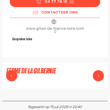
04 77 79 18
▒▒
CONTACTEER ONS
www.gites-de-france-loire.com
Gesproken talen
Gesproken talen
FERME DE LA GILBERNIE
NOIRÉTABLE
Bijgewerkt op 15 juli 2026 in 22:40