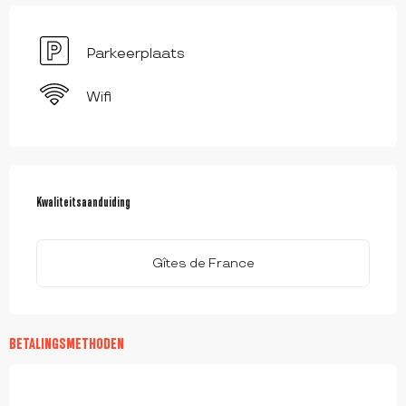
Parkeerplaats
Wifi
DIENSTVERLENING
Kwaliteitsaanduiding
Kwaliteitsaanduiding
Gîtes de France
BETALINGSMETHODEN