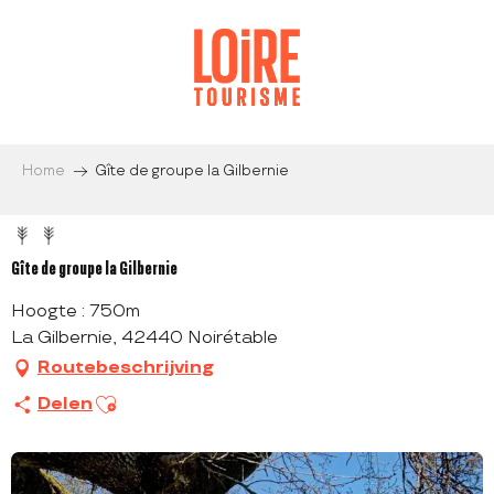
Aller
au
contenu
principal
Home
Gîte de groupe la Gilbernie
Gîte de groupe la Gilbernie
Hoogte : 750m
La Gilbernie, 42440 Noirétable
Routebeschrijving
Ajouter aux favoris
Delen