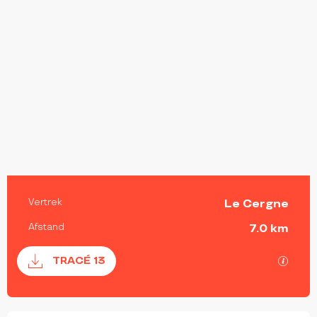
PRAKTISCHE INFORMATIE
Vertrek
Le Cergne
Afstand
7.0 km
Documentatie
Met G
TRACÉ 13