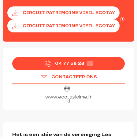
Documentatie
CIRCUIT PATRIMOINE VIEIL ECOTAY
Met G
CIRCUIT PATRIMOINE VIEIL ECOTAY
OPENINGSTIJDEN EN CONTACTGEGEVEN
04 77 58 28
▒▒
CONTACTEER ONS
www.ecotaylolme.fr
BESCHRIJVING
Het is een idée van de vereniging Les 