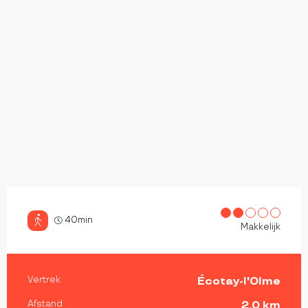
40min
Makkelijk
PRAKTISCHE INFORMATIE
Vertrek
Écotay-l'Olme
Afstand
2.0 km