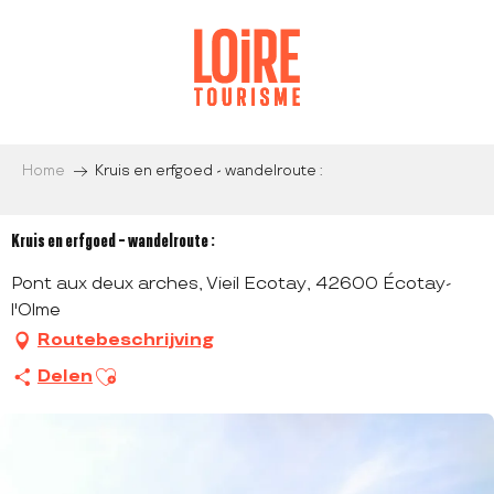
Aller
au
contenu
principal
Home
Kruis en erfgoed - wandelroute :
Kruis en erfgoed - wandelroute :
Pont aux deux arches, Vieil Ecotay, 42600 Écotay-
l'Olme
Routebeschrijving
Ajouter aux favoris
Delen