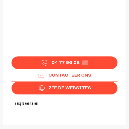
04 77 96 08
▒▒
CONTACTEER ONS
ZIE DE WEBSITES
Gesproken talen
Gesproken talen