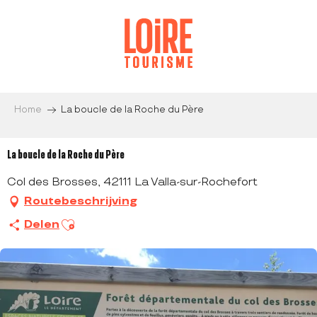
Aller
au
contenu
principal
Home
La boucle de la Roche du Père
La boucle de la Roche du Père
Col des Brosses, 42111 La Valla-sur-Rochefort
Routebeschrijving
Ajouter aux favoris
Delen