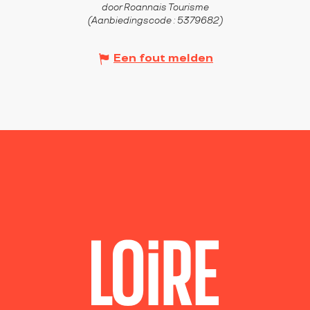
door Roannais Tourisme
(Aanbiedingscode :
5379682
)
Een fout melden