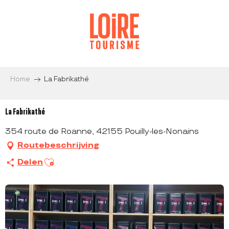
Aller
au
contenu
principal
Home
La Fabrikathé
La Fabrikathé
354 route de Roanne, 42155 Pouilly-les-Nonains
Routebeschrijving
Ajouter aux favoris
Delen