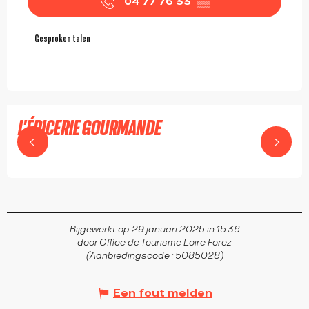
04 77 76 33
▒▒
Gesproken talen
Gesproken talen
L'ÉPICERIE GOURMANDE
MONTBRISON
Bijgewerkt op 29 januari 2025 in 15:36
door Office de Tourisme Loire Forez
(Aanbiedingscode :
5085028
)
Een fout melden