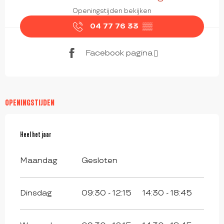
Openingstijden bekijken
04 77 76 33
▒▒
Facebook pagina
OPENINGSTIJDEN
Heel het jaar
Heel het jaar
Maandag
Gesloten
Dinsdag
09:30 - 12:15
14:30 - 18:45