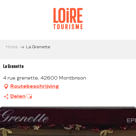
Aller
au
contenu
principal
Home
La Grenette
La Grenette
4 rue grenette, 42600 Montbrison
Routebeschrijving
Ajouter aux favoris
Delen