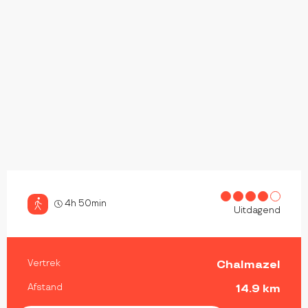
4h 50min
Uitdagend
PRAKTISCHE INFORMATIE
Vertrek
Chalmazel
Afstand
14.9 km