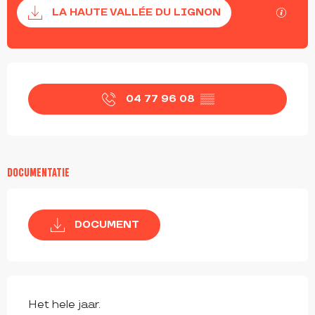
Documentatie
Met G
LA HAUTE VALLÉE DU LIGNON
OPENINGSTIJDEN EN CONTACTGEGEVEN
04 77 96 08
▒▒
DOCUMENTATIE
DOCUMENT
Het hele jaar.