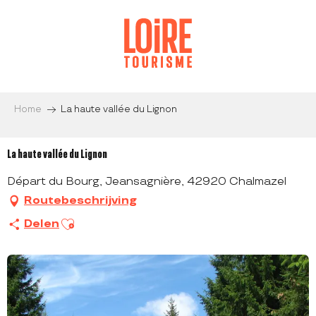
Aller
au
contenu
principal
Home
La haute vallée du Lignon
La haute vallée du Lignon
Départ du Bourg, Jeansagnière, 42920 Chalmazel
Routebeschrijving
Ajouter aux favoris
Delen