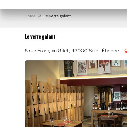
Aller
au
Home
Le verre galant
contenu
principal
Le verre galant
6 rue François Gillet, 42000 Saint-Étienne