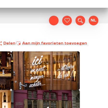
NL
Zoek op
Voir les favoris
Ajouter aux favoris
Delen
Aan mijn favorieten toevoegen