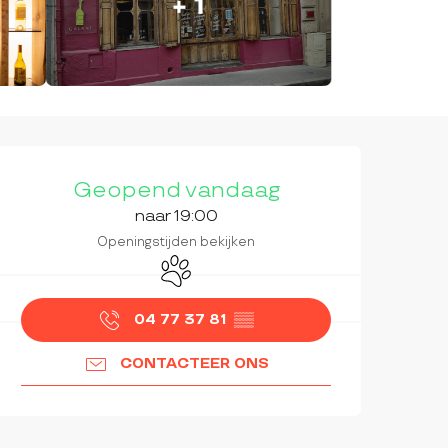
+ 1
OPENINGSTIJDEN EN CON
Geopend vandaag
naar 19:00
Openingstijden bekijken
Dieren toegelaten
04 77 37 81
▒▒
CONTACTEER ONS