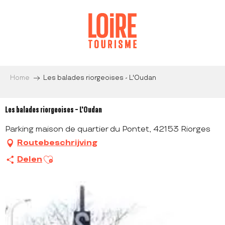
Aller
au
contenu
principal
Home
Les balades riorgeoises - L'Oudan
Les balades riorgeoises - L'Oudan
Parking maison de quartier du Pontet, 42153 Riorges
Routebeschrijving
Ajouter aux favoris
Delen