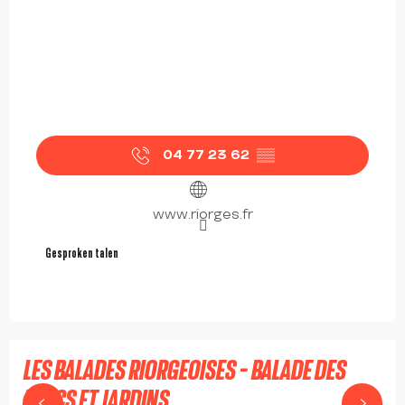
04 77 23 62
▒▒
www.riorges.fr
Gesproken talen
Gesproken talen
LES BALADES RIORGEOISES - BALADE DES
PARCS ET JARDINS