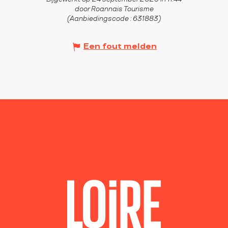
door Roannais Tourisme
(Aanbiedingscode :
631883
)
Een fout melden