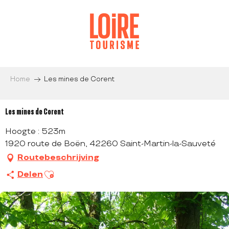
Aller
au
contenu
principal
Home
Les mines de Corent
Les mines de Corent
Hoogte : 523m
1920 route de Boën, 42260 Saint-Martin-la-Sauveté
Routebeschrijving
Ajouter aux favoris
Delen