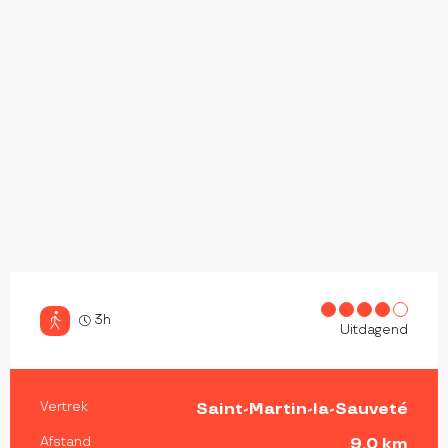
3h
Uitdagend
PRAKTISCHE INFORMATIE
Vertrek
Saint-Martin-la-Sauveté
Afstand
9.0 km