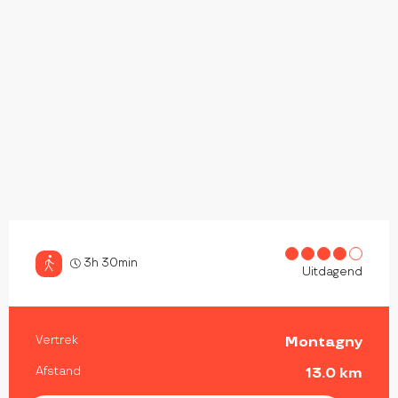
3h 30min
Uitdagend
PRAKTISCHE INFORMATIE
Vertrek
Montagny
Afstand
13.0 km