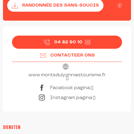
Documentatie
Met G
RANDONNÉE DES SANS-SOUCIS
OPENINGSTIJDEN EN CONTACTGEGEVEN
04 82 90 10
▒▒
CONTACTEER ONS
www.montsdulyonnaistourisme.fr
Facebook pagina
Instagram pagina
DIENSTEN