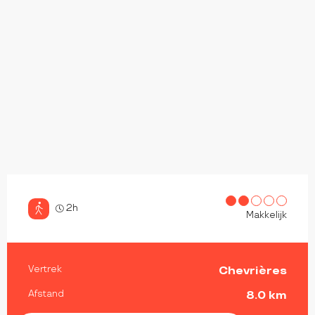
2h
Makkelijk
PRAKTISCHE INFORMATIE
Vertrek
Chevrières
Afstand
8.0 km