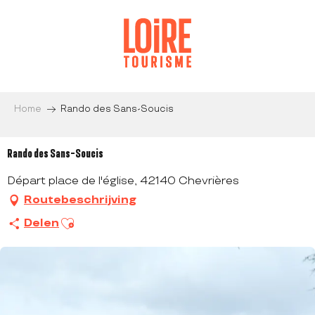
Aller
au
contenu
principal
Home
Rando des Sans-Soucis
Rando des Sans-Soucis
Départ place de l'église, 42140 Chevrières
Routebeschrijving
Ajouter aux favoris
Delen