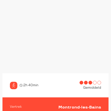
2h 40min
Gemiddeld
PRAKTISCHE INFORMATIE
Vertrek
Montrond-les-Bains