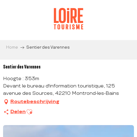
Aller
au
contenu
principal
Home
Sentier des Varennes
Sentier des Varennes
Hoogte : 353m
Devant le bureau d'information touristique, 125
avenue des Sources, 42210 Montrond-les-Bains
Routebeschrijving
Ajouter aux favoris
Delen