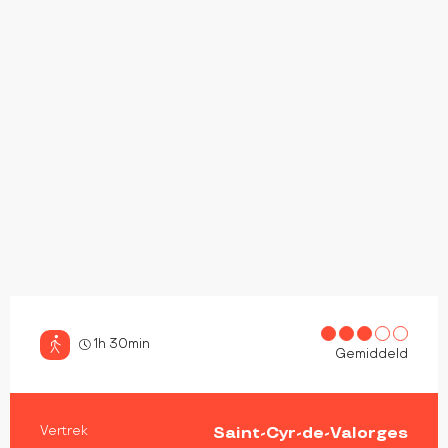
1h 30min
Gemiddeld
PRAKTISCHE INFORMATIE
Vertrek
Saint-Cyr-de-Valorges