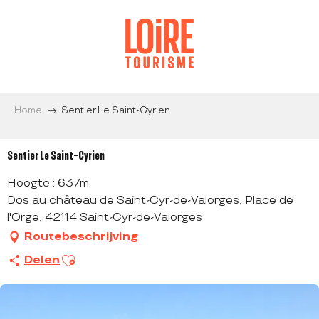
Aller
au
contenu
principal
Home
Sentier Le Saint-Cyrien
Sentier Le Saint-Cyrien
Hoogte : 637m
Dos au château de Saint-Cyr-de-Valorges, Place de
l'Orge, 42114 Saint-Cyr-de-Valorges
Routebeschrijving
Ajouter aux favoris
Delen