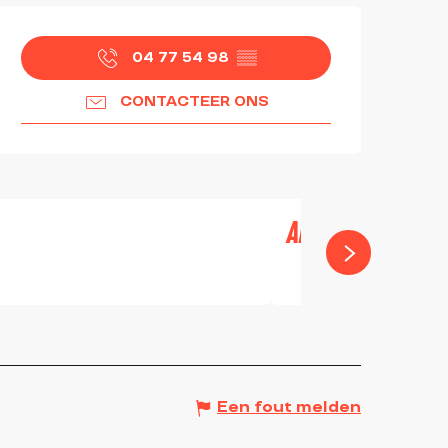
OPENINGSTIJDEN EN CON
04 77 54 98
▒▒
CONTACTEER ONS
AIRE DE PIQUE-NI
SALT-EN-DONZY
Een fout melden