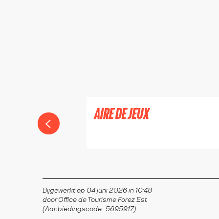
AIRE DE JEUX
SALT-EN-DONZY
Bijgewerkt op 04 juni 2026 in 10:48
door Office de Tourisme Forez Est
(Aanbiedingscode :
5695917
)