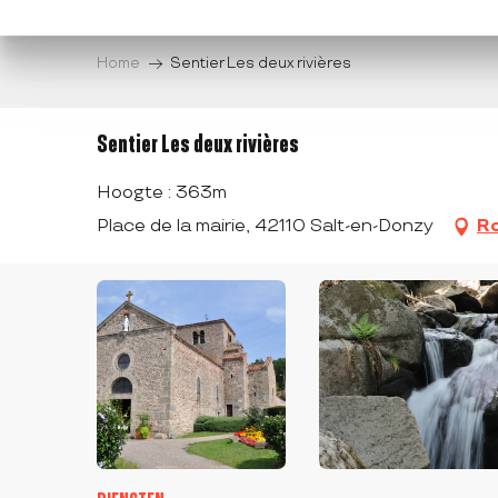
Aller
au
Home
Sentier Les deux rivières
contenu
principal
Sentier Les deux rivières
Hoogte : 363m
Place de la mairie, 42110 Salt-en-Donzy
Ro