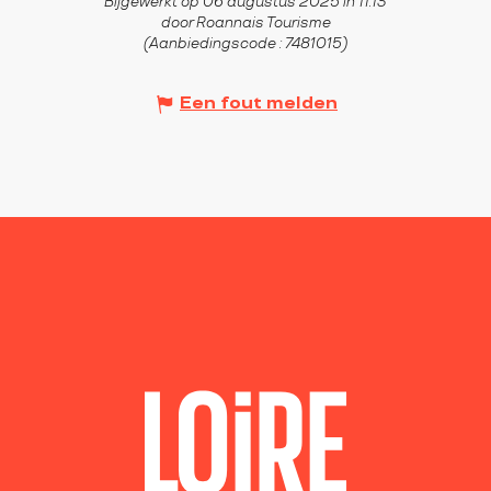
Bijgewerkt op 06 augustus 2025 in 11:13
door Roannais Tourisme
(Aanbiedingscode :
7481015
)
Een fout melden