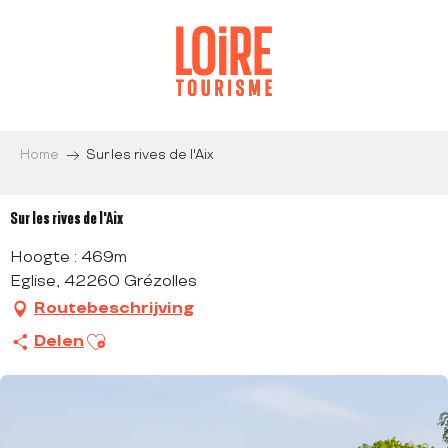
Aller
au
contenu
principal
Home
Sur les rives de l'Aix
Sur les rives de l'Aix
Hoogte : 469m
Eglise, 42260 Grézolles
Routebeschrijving
Ajouter aux favoris
Delen