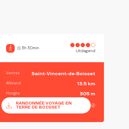
3h 30min
Uitdagend
PRAKTISCHE INFORMATI
Vertrek
Saint-Vincent-de-Boisset
Afstand
13.5 km
Hoogte
305 m
Documentatie
RANDONNÉE VOYAGE EN
Met GPX / KML-
TERRE DE BOISSET