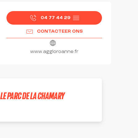
OPENINGSTIJDEN EN CON
04 77 44 29
▒▒
CONTACTEER ONS
www.aggloroanne.fr
LE PARC DE LA CHAMARY
SAINT-VINCENT-DE-BOISSET