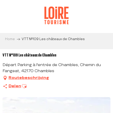
Aller
au
contenu
principal
Home
VTT N°109 Les châteaux de Chambles
VTT N°109 Les châteaux de Chambles
Départ Parking à l'entrée de Chambles, Chemin du
Fangeat, 42170 Chambles
Routebeschrijving
Ajouter aux favoris
Delen