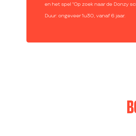
en het spel “Op zoek naar de Donzy sc
Duur: ongeveer 1u30, vanaf 6 jaar.
B