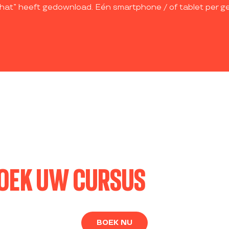
hat” heeft gedownload. Eén smartphone / of tablet per ge
OEK UW CURSUS
BOEK NU