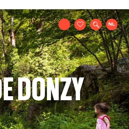
NL
Zoek op
Voir les favoris
DE DONZY