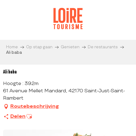
Aller
au
contenu
principal
Home
Op stap gaan
Genieten
De restaurants
Ali baba
Ali baba
Hoogte : 392m
61 Avenue Mellet Mandard, 42170 Saint-Just-Saint-
Rambert
Routebeschrijving
Ajouter aux favoris
Delen