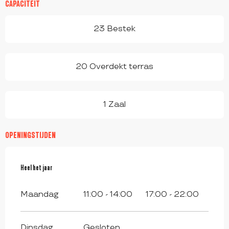
CAPACITEIT
23 Bestek
20 Overdekt terras
1 Zaal
OPENINGSTIJDEN
Heel het jaar
Heel het jaar
Maandag
11:00 - 14:00
17:00 - 22:00
Dinsdag
Gesloten