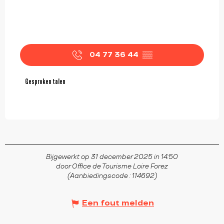
04 77 36 44
▒▒
Gesproken talen
Gesproken talen
Bijgewerkt op 31 december 2025 in 14:50
door Office de Tourisme Loire Forez
(Aanbiedingscode :
114692
)
Een fout melden