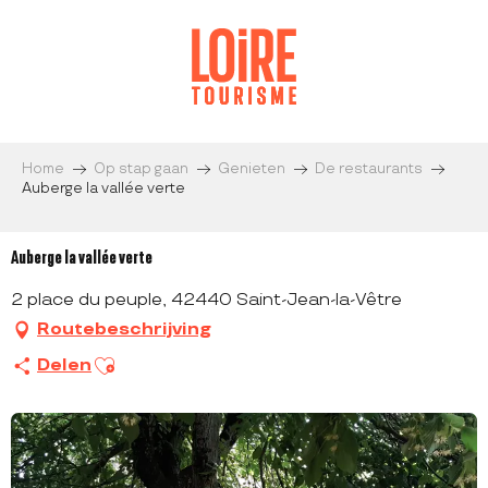
Aller
au
contenu
principal
Home
Op stap gaan
Genieten
De restaurants
Auberge la vallée verte
Auberge la vallée verte
2 place du peuple, 42440 Saint-Jean-la-Vêtre
Routebeschrijving
Ajouter aux favoris
Delen