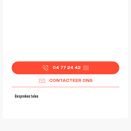
04 77 24 42
▒▒
CONTACTEER ONS
Gesproken talen
Gesproken talen