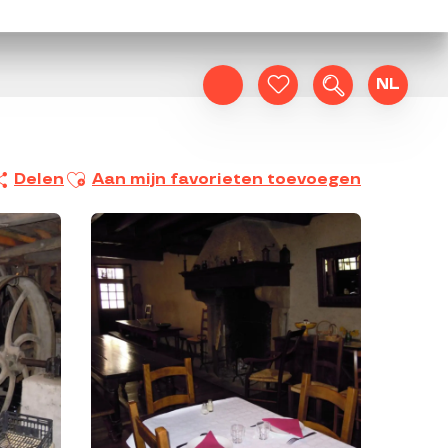
NL
Zoek op
Voir les favoris
Ajouter aux favoris
Delen
Aan mijn favorieten toevoegen