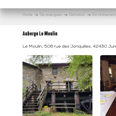
Aller
au
Home
Op stap gaan
Genieten
De restaurant
contenu
principal
Auberge Le Moulin
Le Moulin, 508 rue des Jonquilles, 42430 Jur