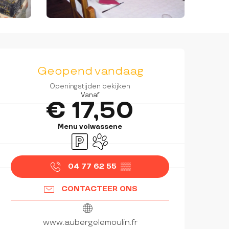
OPENINGSTIJDEN EN CON
Geopend vandaag
Openingstijden bekijken
Vanaf
€ 17,50
Menu volwassene
Parkeerplaats
Dieren toegelaten
04 77 62 55
▒▒
CONTACTEER ONS
www.aubergelemoulin.fr