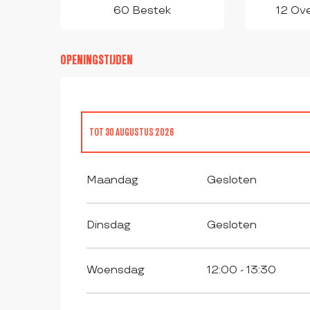
60 Bestek
12 Ove
OPENINGSTIJDEN
TOT
30 AUGUSTUS 2026
VANAF
27 MAART 2026
TOT
30 JUNI 2026
Maandag
Gesloten
VANAF
1 SEPTEMBER 2026
TOT
11 NOVEMBER 2026
Dinsdag
Gesloten
Woensdag
12:00 - 13:30