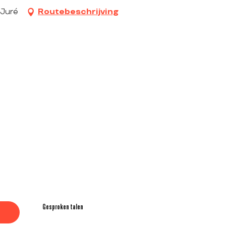
 Juré
Routebeschrijving
Gesproken talen
Gesproken talen