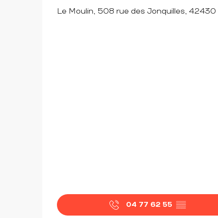
Le Moulin, 508 rue des Jonquilles, 42430
04 77 62 55
▒▒