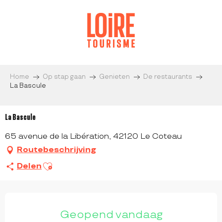
Aller
au
contenu
principal
Home
Op stap gaan
Genieten
De restaurants
La Bascule
La Bascule
65 avenue de la Libération, 42120 Le Coteau
Routebeschrijving
Ajouter aux favoris
Delen
OPENINGSTIJDEN EN CONTACTGEGEVEN
Geopend vandaag