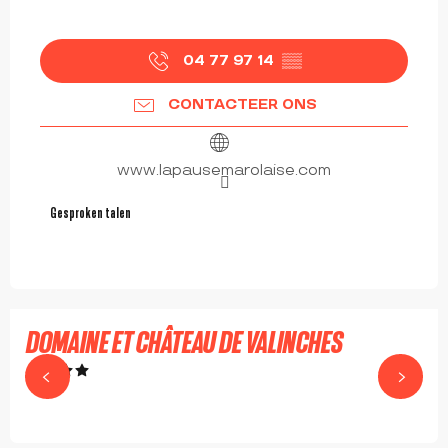
04 77 97 14
▒▒
CONTACTEER ONS
www.lapausemarolaise.com
Gesproken talen
Gesproken talen
vanaf
149
€
DOMAINE ET CHÂTEAU DE VALINCHES
MAROLS