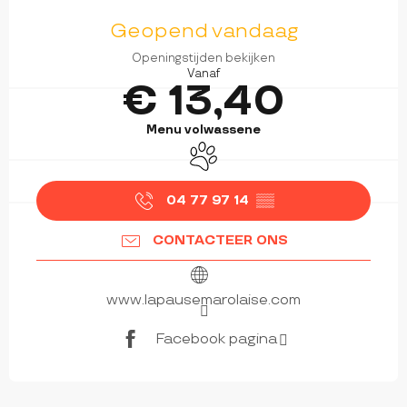
OPENINGSTIJDEN EN CONTACTGEGEVEN
Geopend vandaag
Openingstijden bekijken
Vanaf
€ 13,40
Menu volwassene
Dieren toegelaten
04 77 97 14
▒▒
CONTACTEER ONS
www.lapausemarolaise.com
Facebook pagina