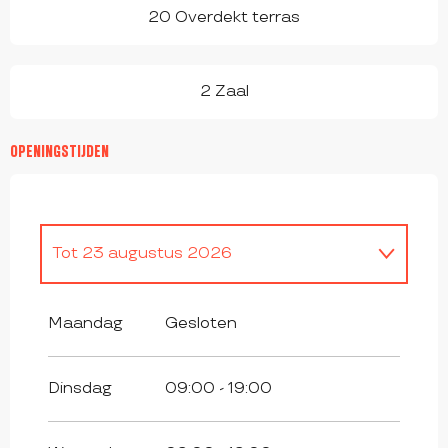
20 Overdekt terras
2 Zaal
OPENINGSTIJDEN
Tot
23 augustus 2026
Vanaf
1 januari 2026
tot
3 juli 2026
Maandag
Gesloten
Vanaf
24 augustus 2026
tot
30
augustus 2026
Dinsdag
09:00 - 19:00
Vanaf
1 september 2026
tot
27
december 2026