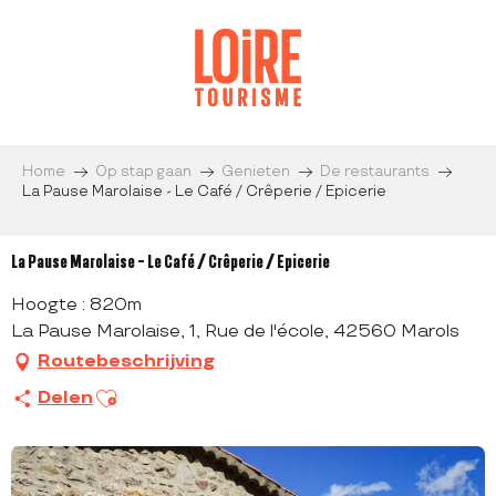
Aller
au
contenu
principal
Home
Op stap gaan
Genieten
De restaurants
La Pause Marolaise - Le Café / Crêperie / Epicerie
La Pause Marolaise - Le Café / Crêperie / Epicerie
Hoogte : 820m
La Pause Marolaise, 1, Rue de l'école, 42560 Marols
Routebeschrijving
Ajouter aux favoris
Delen