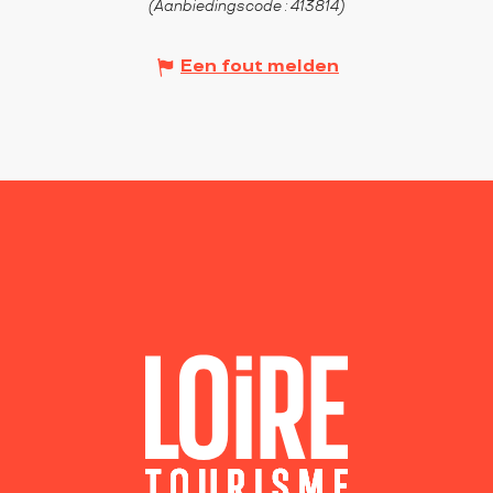
(Aanbiedingscode :
413814
)
Een fout melden