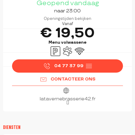
Geopend vandaag
naar 23:00
Openingstijden bekijken
Vanaf
€ 19,50
Menu volwassene
Parkeerplaats
Dieren toegelaten
Wifi
04 77 37 99
▒▒
CONTACTEER ONS
latavernebrasserie42.fr
DIENSTEN