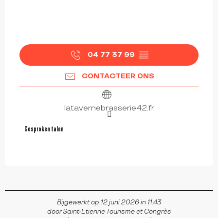
04 77 37 99
▒▒
CONTACTEER ONS
latavernebrasserie42.fr
Gesproken talen
Gesproken talen
Bijgewerkt op 12 juni 2026 in 11:43
door Saint-Etienne Tourisme et Congrès