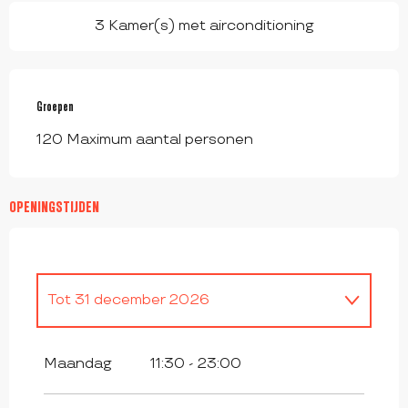
3 Kamer(s) met airconditioning
Groepen
Groepen
120 Maximum aantal personen
OPENINGSTIJDEN
Tot
31 december 2026
Heel het jaar 2027
Maandag
11:30 - 23:00