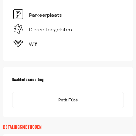
Parkeerplaats
Dieren toegelaten
Wifi
DIENSTVERLENING
Kwaliteitsaanduiding
Kwaliteitsaanduiding
Petit Fûté
BETALINGSMETHODEN