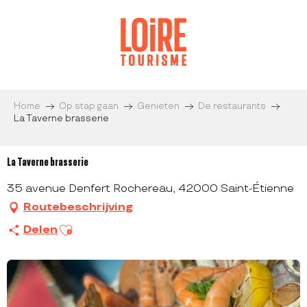
Aller
au
contenu
principal
Home
Op stap gaan
Genieten
De restaurants
La Taverne brasserie
La Taverne brasserie
35 avenue Denfert Rochereau, 42000 Saint-Étienne
Routebeschrijving
Ajouter aux favoris
Delen