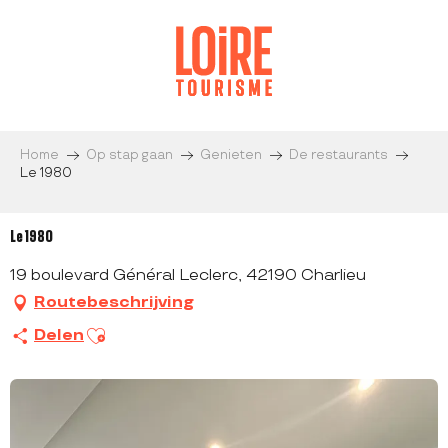
Aller
au
contenu
principal
Home
Op stap gaan
Genieten
De restaurants
Le 1980
Le 1980
19 boulevard Général Leclerc, 42190 Charlieu
Routebeschrijving
Ajouter aux favoris
Delen