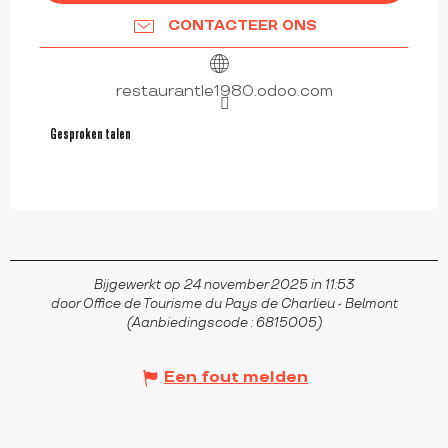
CONTACTEER ONS
restaurantle1980.odoo.com
Gesproken talen
Gesproken talen
Bijgewerkt op 24 november 2025 in 11:53
door Office de Tourisme du Pays de Charlieu - Belmont
(Aanbiedingscode :
6815005
)
Een fout melden