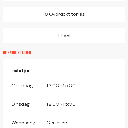
18 Overdekt terras
1 Zaal
OPENINGSTIJDEN
Heel het jaar
Heel het jaar
Maandag
12:00 - 15:00
Dinsdag
12:00 - 15:00
Woensdag
Gesloten