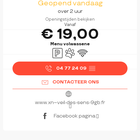
Geopend vandaag
over 2 uur
Openingstijden bekijken
Vanaf
€ 19,00
Menu volwassene
Parkeerplaats
Dieren toegelaten
Wifi
04 77 24 09
▒▒
CONTACTEER ONS
www.xn--veil-des-sens-9gb.fr
Facebook pagina