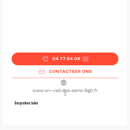
04 77 24 09
▒▒
CONTACTEER ONS
www.xn--veil-des-sens-9gb.fr
Gesproken talen
Gesproken talen
6.5
€