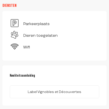
DIENSTEN
Parkeerplaats
Dieren toegelaten
Wifi
DIENSTVERLENING
Kwaliteitsaanduiding
Kwaliteitsaanduiding
Label Vignobles et Découvertes