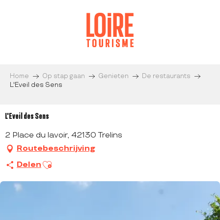
Aller
au
contenu
principal
Home
Op stap gaan
Genieten
De restaurants
L'Eveil des Sens
L'Eveil des Sens
2 Place du lavoir, 42130 Trelins
Routebeschrijving
Ajouter aux favoris
Delen