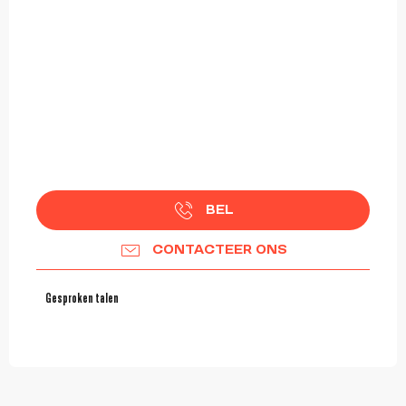
BEL
CONTACTEER ONS
Gesproken talen
Gesproken talen