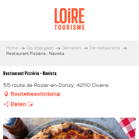
Aller
au
contenu
principal
Home
Op stap gaan
Genieten
De restaurants
Restaurant Pizzéria - Navista
Restaurant Pizzéria - Navista
55 route de Rozier-en-Donzy, 42110 Civens
Routebeschrijving
Ajouter aux favoris
Delen