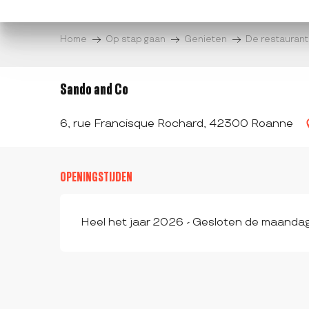
Aller
au
Home
Op stap gaan
Genieten
De restaurant
contenu
principal
Sando and Co
6, rue Francisque Rochard, 42300 Roanne
OPENINGSTIJDEN
Heel het jaar 2026 - Gesloten de maanda