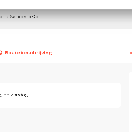
s
Sando and Co
Routebeschrijving
g, de zondag