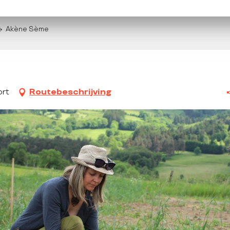
Akène Sème
ort
Routebeschrijving