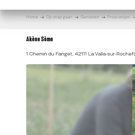
Aller
au
Home
Op stap gaan
Genieten
Proeverijen
contenu
principal
Akène Sème
1 Chemin du Fanget, 42111 La Valla-sur-Rochef