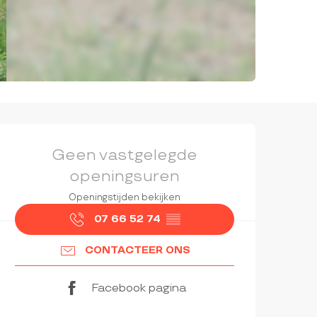
OPENINGSTIJDEN EN CON
Geen vastgelegde
openingsuren
Openingstijden bekijken
07 66 52 74
▒▒
CONTACTEER ONS
Facebook pagina