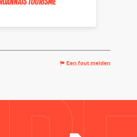
ROANNAIS TOURISME
ROANNE
Een fout melden