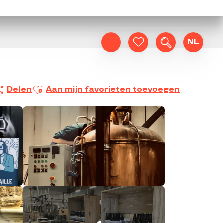
NL
Zoek op
Voir les favoris
Ajouter aux favoris
Delen
Aan mijn favorieten toevoegen