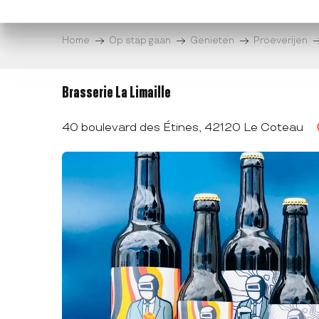
Aller
au
Home
Op stap gaan
Genieten
Proeverijen
contenu
principal
Brasserie La Limaille
40 boulevard des Étines, 42120 Le Coteau