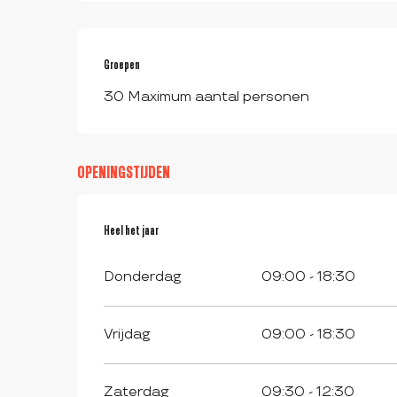
Groepen
Groepen
30 Maximum aantal personen
OPENINGSTIJDEN
Heel het jaar
Heel het jaar
Donderdag
09:00 - 18:30
Vrijdag
09:00 - 18:30
Zaterdag
09:30 - 12:30