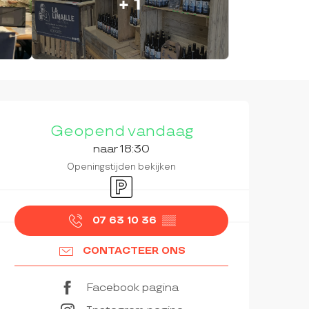
+ 1
OPENINGSTIJDEN EN CON
Geopend vandaag
naar 18:30
Openingstijden bekijken
Parkeerplaats
07 63 10 36
▒▒
CONTACTEER ONS
Facebook pagina