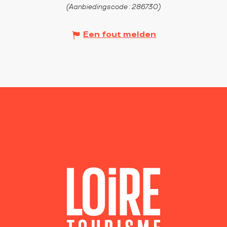
(Aanbiedingscode :
286730
)
Een fout melden