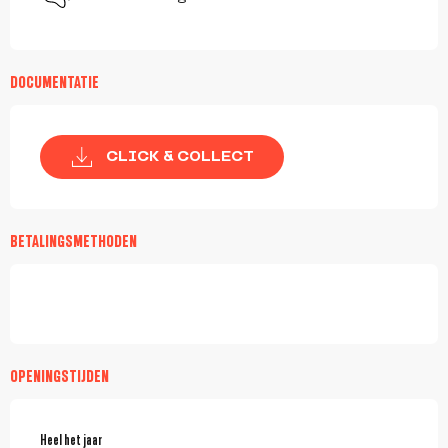
DOCUMENTATIE
CLICK & COLLECT
BETALINGSMETHODEN
OPENINGSTIJDEN
Heel het jaar
Heel het jaar