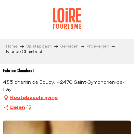
Aller
au
contenu
principal
Home
Op stap gaan
Genieten
Proeverijen
Fabrice Chambost
Fabrice Chambost
435 chemin de Joucy, 42470 Saint-Symphorien-de-
Lay
Routebeschrijving
Ajouter aux favoris
Delen